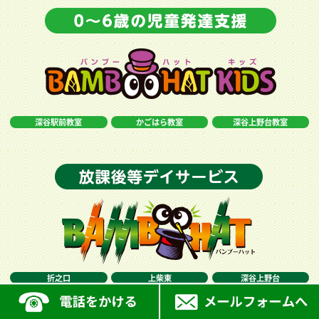
深谷駅前教室
かごはら教室
深谷上野台教室
折之口
上柴東
深谷上野台