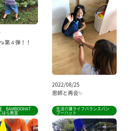
7
🍠第４弾！！
2022/08/25
恩師と再会✨
 BAMBOOHAT
生活介護ライフバランスバン
ごはら教室
ブーハット