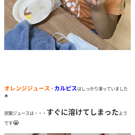
オレンジジュース
カルピス
・
はしっかり凍っていました
🌟
すぐに溶けてしまった
炭酸ジュースは・・・
よう
😭
です