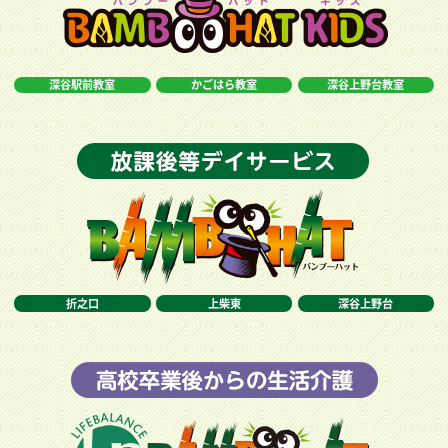
深谷駅前教室
かごはら教室
深谷上野台教室
折之口
上柴東
深谷上野台