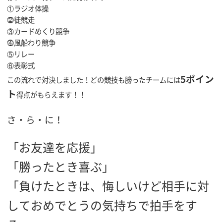
①ラジオ体操
⓶徒競走
③カードめくり競争
⓸風船わり競争
⑤リレー
⑥表彰式
5ポイン
この流れで対決しました！どの競技も勝ったチームには
ト
得点がもらえます！！
さ・ら・に！
「お友達を応援」
「勝ったとき喜ぶ」
「負けたときは、悔しいけど相手に対
しておめでとうの気持ちで拍手をす