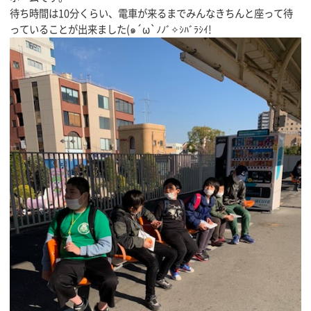
待ち時間は10分くらい、電車が来るまでみんなきちんと座って待
っていることが出来ました(๑´ω`ﾉﾉﾞ✧ｼﾊﾞﾗｼｲ!