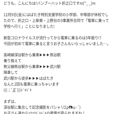
どうも、こんにちは!バンブーハット折之口ですm(*_ _)m
12月9日(金)にはばたき特別支援学校の小学部、中等部が休校でし
たので、折之口・上柴東・上野台の3事業所合同で「電車に乗って
学校へ行く」ことになりました!
新型コロナウイルスが流行ってから電車に乗るのは3年振り!?
今回が初めて電車に乗ると言うお子さんもいらっしゃいました…。
高崎線深谷駅から乗車▶︎▶▶熊谷駅
乗り換えて
秩父線熊谷駅から乗車▶︎▶▶武川駅
降車して
武川駅から徒歩▶︎▶▶はばたき
なんと2回も電車に乗っちゃいます
(((；ﾟДﾟ)))ﾄﾞｷﾄﾞｷ
まずは、
深谷駅に集合して記念撮影をパシャリΣp📷ω･´)
お子さん達からｿﾜｿﾜﾄﾞｷﾄﾞｷの表情が見られますね！