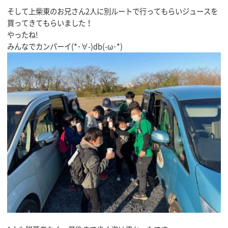
そして上柴東のお兄さん2人に別ルートで行ってもらいジュースを
買ってきてもらいました！
やったね!
みんなでカンパーイ(*･∀-)db(-ω･*)