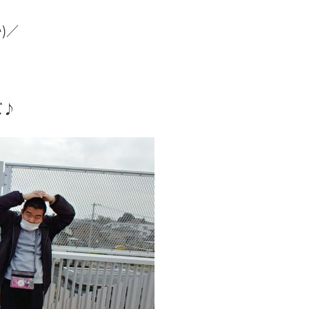
)／
ズ♪