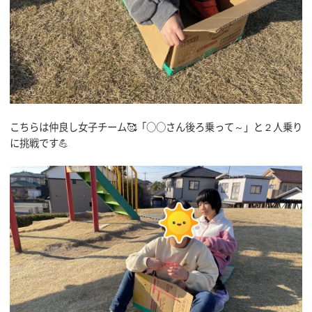
こちらは仲良し女子チーム🥰「○○さん後ろ乗って～」と２人乗り
に挑戦です💪