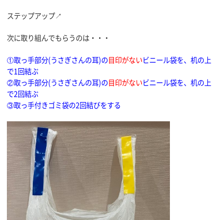
ステップアップ↗
次に取り組んでもらうのは・・・
①取っ手部分(うさぎさんの耳)の
目印がない
ビニール袋を、机の上
で1回結ぶ
②取っ手部分(うさぎさんの耳)の
目印がない
ビニール袋を、机の上
で2回結ぶ
③取っ手付きゴミ袋の2回結びをする