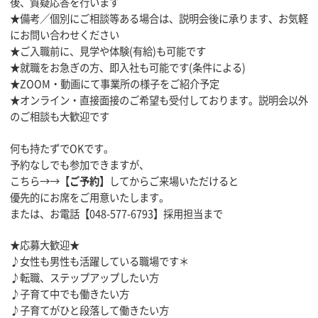
後、質疑応答を行います
★備考／個別にご相談等ある場合は、説明会後に承ります、お気軽
にお問い合わせください
★ご入職前に、見学や体験(有給)も可能です
★就職をお急ぎの方、即入社も可能です(条件による)
★ZOOM・動画にて事業所の様子をご紹介予定
★オンライン・直接面接のご希望も受付しております。説明会以外
のご相談も大歓迎です
何も持たずでOKです。
予約なしでも参加できますが、
こちら→→
【ご予約】
してからご来場いただけると
優先的にお席をご用意いたします。
または、お電話【048-577-6793】採用担当まで
★応募大歓迎★
♪女性も男性も活躍している職場です＊
♪転職、ステップアップしたい方
♪子育て中でも働きたい方
♪子育てがひと段落して働きたい方