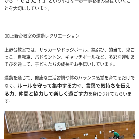
から
という小さな一歩一歩を積み重ねていくこ
とを大切にしています。
🏃‍♂️上野台教室の運動レクリエーション
上野台教室では、サッカーやドッジボール、縄跳び、的当て、鬼ご
っこ、自転車、バドミントン、キャッチボールなど、多彩な運動あ
そびを通して、子どもたちの成長をお手伝いしています。
運動を通じて、健康な生活習慣や体のバランス感覚を育てるだけで
ルールを守って集中する力
言葉で気持ちを伝え
なく、
や、
る力
仲間と協力して楽しく過ごす力
、
を身につけてもらいま
す。