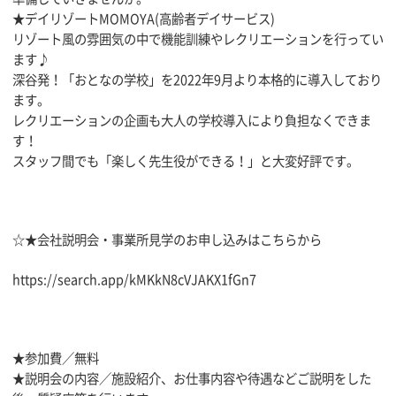
★デイリゾートMOMOYA(高齢者デイサービス)
リゾート風の雰囲気の中で機能訓練やレクリエーションを行ってい
ます♪
深谷発！「おとなの学校」を2022年9月より本格的に導入しており
ます。
レクリエーションの企画も大人の学校導入により負担なくできま
す！
スタッフ間でも「楽しく先生役ができる！」と大変好評です。
☆★会社説明会・事業所見学のお申し込みはこちらから
https://search.app/kMKkN8cVJAKX1fGn7
★参加費／無料
★説明会の内容／施設紹介、お仕事内容や待遇などご説明をした