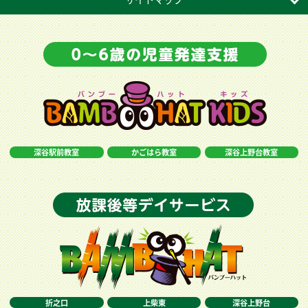
深谷駅前教室
かごはら教室
深谷上野台教室
折之口
上柴東
深谷上野台