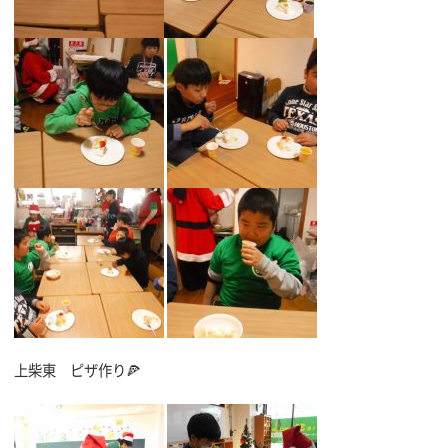
上柴東 ピザ作り🍕