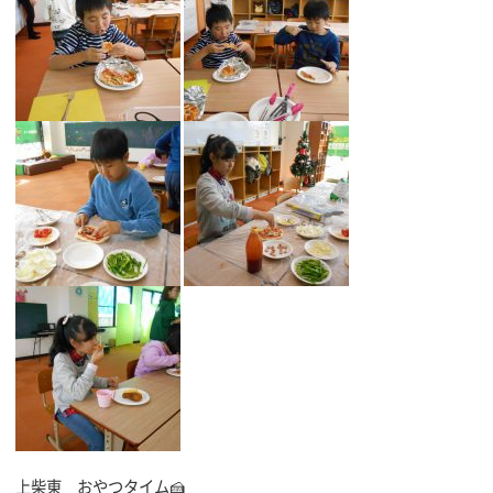
上柴東 おやつタイム🍰