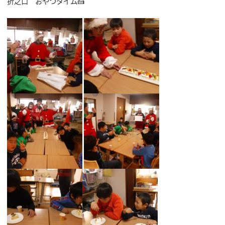
折之口 おやつタイム🍰