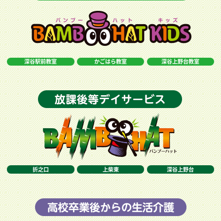
深谷駅前教室
かごはら教室
深谷上野台教室
折之口
上柴東
深谷上野台