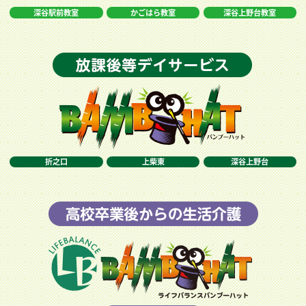
深谷駅前教室
かごはら教室
深谷上野台教室
折之口
上柴東
深谷上野台