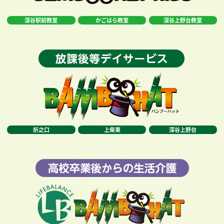
深谷駅前教室
かごはら教室
深谷上野台教室
折之口
上柴東
深谷上野台