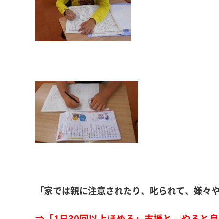
「家では親に注意されたり、叱られて、嫌々
⇒「1日30回以上ほめる」支援と、やると