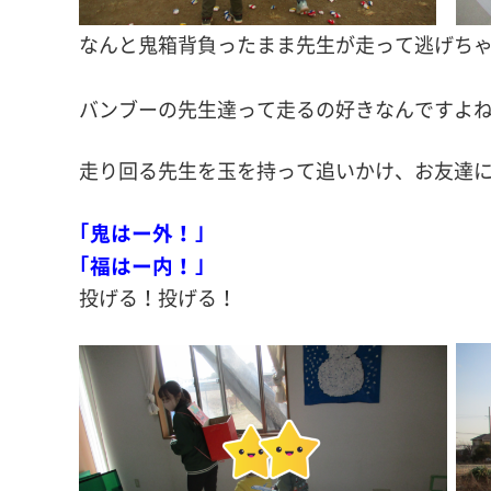
なんと鬼箱背負ったまま先生が走って逃げち
バンブーの先生達って走るの好きなんですよ
走り回る先生を玉を持って追いかけ、お友達
｢鬼はー外！｣
｢福はー内！｣
投げる！投げる！