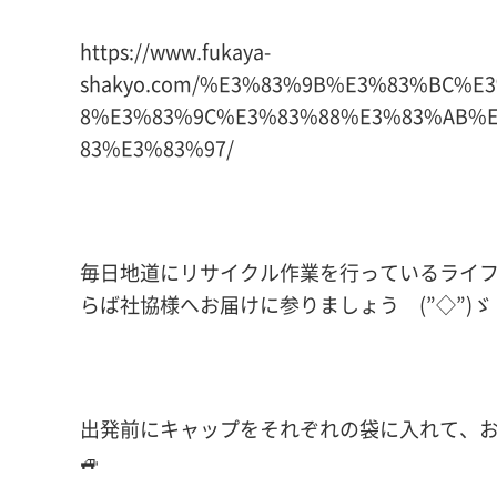
https://www.fukaya-
shakyo.com/%E3%83%9B%E3%83%BC%E
8%E3%83%9C%E3%83%88%E3%83%AB%
83%E3%83%97/
毎日地道にリサイクル作業を行っているライ
らば社協様へお届けに参りましょう (”◇”)ゞ
出発前にキャップをそれぞれの袋に入れて、
🚙