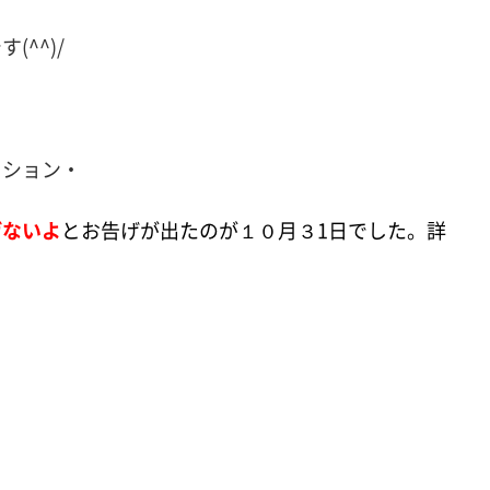
^^)/
ッション・
げないよ
とお告げが出たのが１０月３1日でした。詳