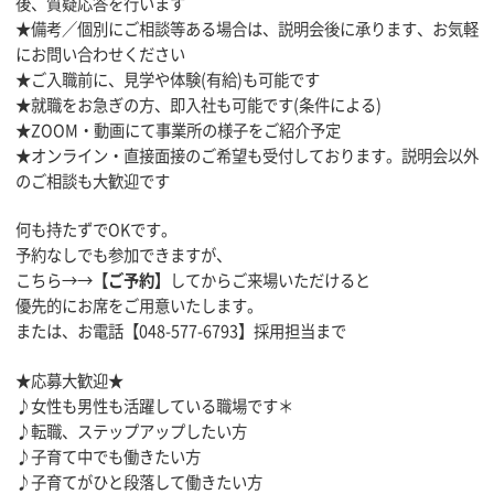
後、質疑応答を行います
★備考／個別にご相談等ある場合は、説明会後に承ります、お気軽
にお問い合わせください
★ご入職前に、見学や体験(有給)も可能です
★就職をお急ぎの方、即入社も可能です(条件による)
★ZOOM・動画にて事業所の様子をご紹介予定
★オンライン・直接面接のご希望も受付しております。説明会以外
のご相談も大歓迎です
何も持たずでOKです。
予約なしでも参加できますが、
こちら→→
【ご予約】
してからご来場いただけると
優先的にお席をご用意いたします。
または、お電話【048-577-6793】採用担当まで
★応募大歓迎★
♪女性も男性も活躍している職場です＊
♪転職、ステップアップしたい方
♪子育て中でも働きたい方
♪子育てがひと段落して働きたい方