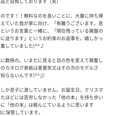
一品と自負しております（笑）
たのです！！無料なのを良いことに、大量に持ち帰
与えていた我が家に向け、「有難うございます。息
」というお言葉と一緒に、「現在残っている廃盤の
的に送ります」というお約束のお返事を。嬉しかっ
奮していました(^^♪
宛に数冊の、いまだに見ると目の色を変えて興奮し
ｎのカタログ表紙は香里奈又はその次のモデルさ
らないんです(^^;)）
にしか息子に渡していません。お誕生日、クリスマ
いたほどには苦労しなかった「他の本」を持ち歩い
かに「他の本」は軽んじているように思います
大切に保管しています。