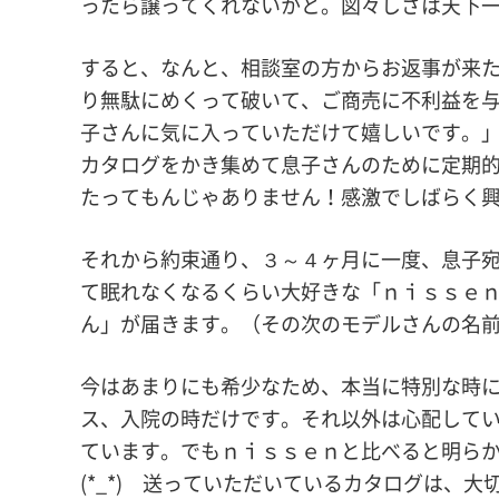
ったら譲ってくれないかと。図々しさは天下
すると、なんと、相談室の方からお返事が来
り無駄にめくって破いて、ご商売に不利益を
子さんに気に入っていただけて嬉しいです。
カタログをかき集めて息子さんのために定期
たってもんじゃありません！感激でしばらく興
それから約束通り、３～４ヶ月に一度、息子
て眠れなくなるくらい大好きな「ｎｉｓｓｅ
ん」が届きます。（その次のモデルさんの名前知
今はあまりにも希少なため、本当に特別な時
ス、入院の時だけです。それ以外は心配して
ています。でもｎｉｓｓｅｎと比べると明ら
(*_*) 送っていただいているカタログは、