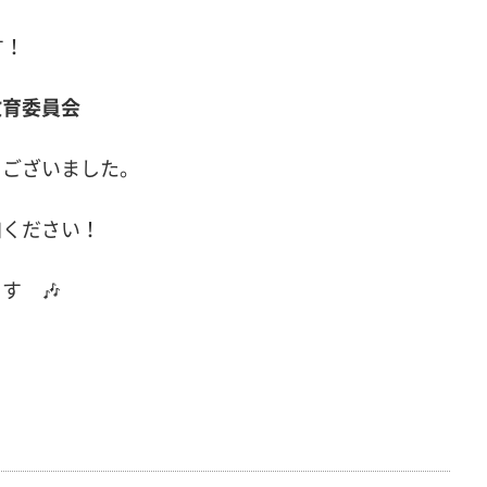
す！
教育委員会
うございました。
加ください！
す 🎶