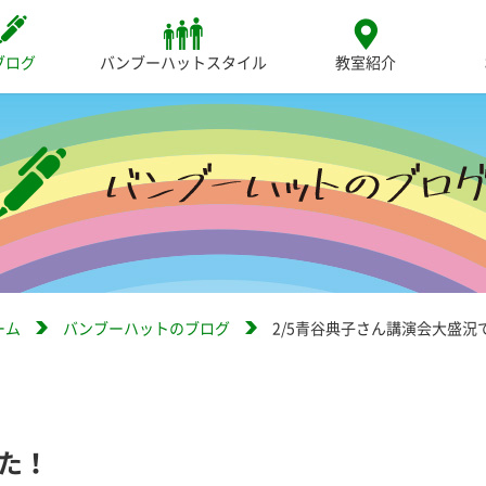
ブログ
バンブーハットスタイル
教室紹介
ーム
バンブーハットのブログ
2/5青谷典子さん講演会大盛況
した！