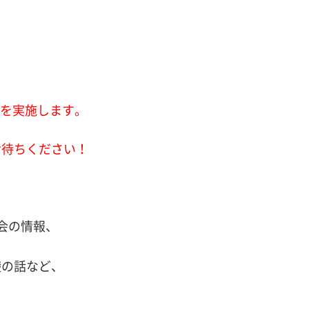
会を実施します。
お待ちください！
演会の情報、
礎の話など、