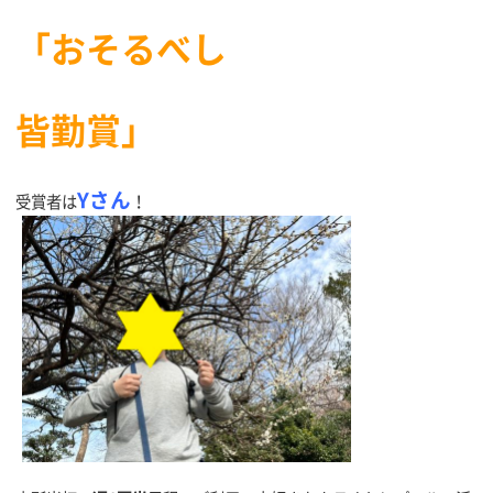
「おそるべし
皆勤賞」
Yさん
受賞者は
！