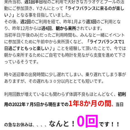
来所当初、
週1回半日
程のご利用で大好きなカラオケとプールの活
動にご参加頂き、Yさんにとって
「ライフバランスに来るのが楽し
い♪」
となる事を目指していました。
その後、
週2回
のご利用を経て、昨年1月より
週3回
のご利用とな
り、昨年12月からは
週4回
、
朝から来所
されています。
当初半日(午後のみ)だったご利用時間も、みんなと一緒にイベント
に参加頂くために午前中から来所頂くなど、
「ライフバランスで1
日過ごすともっと楽しい♪」
ことを経験して頂いたことで、今では
朝から来所するためにご自宅でも時計を見ながら支度を進めて下さ
っているそうです。
時々送迎車の出発時間に少し遅れてしまい、乗り遅れてしまう事が
ありますが、その遅れも３０分以内ととても短いです。
利用回数が増えているにも関わらず体調不良もほとんどなく、
初利
1年8か月の間
用の2022年７月5日から現在までの
、
当日
0回
なんと！
です！！
の急なお休みは
、、、、